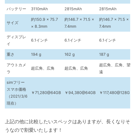
バッテリー
3110mAh
2815mAh
2815mAh
約150.9 × 75.7
約146.7 × 71.5 ×
約146.7 × 71.5 ×
サイズ
× 8.3mm
7.4mm
7.4mm
ディスプレ
6.1インチ
6.1インチ
6.1インチ
イ
重さ
194 g
162 g
187 g
アウトカメ
超広角、広角、望
超広角、広角
超広角、広角
ラ
遠
simフリー
スマホ価格
￥71,280@64GB
￥94,380@64GB
￥117,480@128GB
（2021/3/6
現在）
上記の他に比較したいスペックはありますが、長くなりそ
うなので割愛いたします！