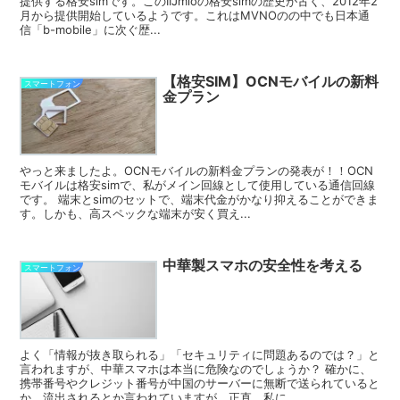
提供する格安simです。このIIJmioの格安simの歴史が古く、2012年2
月から提供開始しているようです。これはMVNOのの中でも日本通
信「b-mobile」に次ぐ歴...
【格安SIM】OCNモバイルの新料
スマートフォン
金プラン
やっと来ましたよ。OCNモバイルの新料金プランの発表が！！OCN
モバイルは格安simで、私がメイン回線として使用している通信回線
です。 端末とsimのセットで、端末代金がかなり抑えることができま
す。しかも、高スペックな端末が安く買え...
中華製スマホの安全性を考える
スマートフォン
よく「情報が抜き取られる」「セキュリティに問題あるのでは？」と
言われますが、中華スマホは本当に危険なのでしょうか？ 確かに、
携帯番号やクレジット番号が中国のサーバーに無断で送られていると
か、流出されるとか言われていますが、正直、私に...