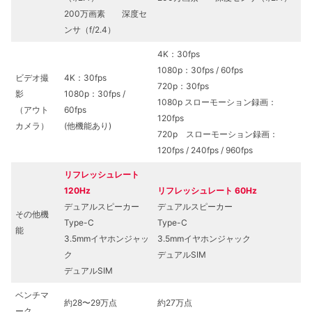
200万画素 深度セ
ンサ（f/2.4）
4K：30fps
1080p：30fps / 60fps
ビデオ撮
4K：30fps
720p：30fps
影
1080p：30fps /
1080p スローモーション録画：
（アウト
60fps
120fps
カメラ）
(他機能あり)
720p スローモーション録画：
120fps / 240fps / 960fps
リフレッシュレート
120Hz
リフレッシュレート 6
0
Hz
デュアルスピーカー
デュアルスピーカー
その他機
Type-C
Type-C
能
3.5mmイヤホンジャッ
3.5mmイヤホンジャック
ク
デュアルSIM
デュアルSIM
ベンチマ
約28〜29万点
約27万点
ーク