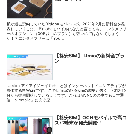
私が過去契約していたBiglobeモバイルが、2021年2月に新料金を発
表していました。 Biglobeモバイルはなんと言っても、エンタメフリ
ーのオプション（3GB以上のプラン）が強いのではないでしょう
か！？エンタメフリーは「You...
【格安SIM】IIJmioの新料金プラ
スマートフォン
ン
IIJmio（アイアイジェイミオ）とはインターネットイニシアティブが
提供する格安simです。このIIJmioの格安simの歴史が古く、2012年2
月から提供開始しているようです。これはMVNOのの中でも日本通
信「b-mobile」に次ぐ歴...
【格安SIM】OCNモバイルで高コ
スマートフォン
スパ端末が発売開始！