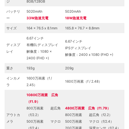
ジ
8GB/128GB
バッテリ
5020mAh
5020mAh
ー
33W急速充電
18W急速充電
サイズ
164 x 76.5 x
8.1mm
165.8 x 76.7 x 8.8mm
6.67インチ
6.67インチ
ディスプ
有機ELディスプレイ
IPSディスプレイ
レイ
解像度：1080 ×
解像度：2400 x 1080 (FHD +)
2400 (FHD +)
重さ
193g
209g
インカメ
1600万画素（f /
1600万画素（f / 2.48）
ラ
2.45）
10800万画素 広角
（f1.9）
800万画素 超広角
4800万画素
広角（f1.79）
アウトカ
（f/2.2）
800万画素 超広角（f2.2）
メラ
500万画素 マクロ
500万画素 マクロ（f/2.4）
（f/2.4）
200万画素 深度センサ（f/2.4）