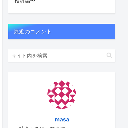
検討編〜
最近のコメント
masa