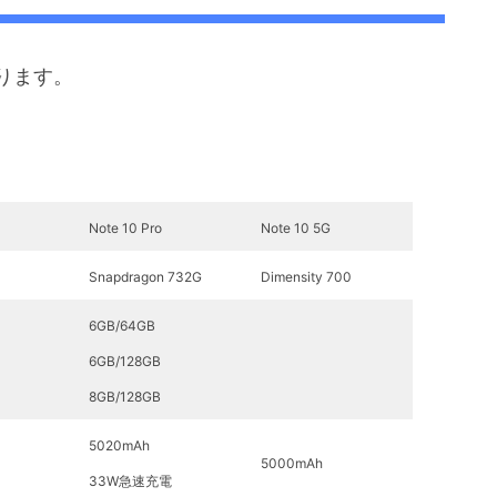
ります。
Note 10 Pro
Note 10 5G
Snapdragon 732G
Dimensity 700
6GB/64GB
6GB/128GB
8GB/128GB
5020mAh
5000mAh
33W急速充電