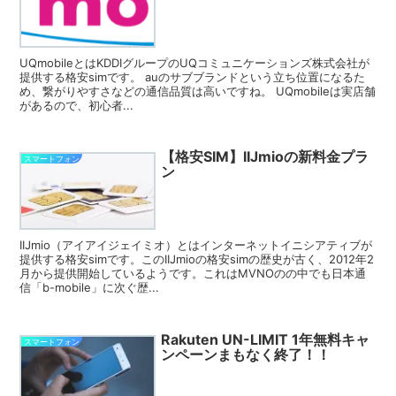
UQmobileとはKDDIグループのUQコミュニケーションズ株式会社が
提供する格安simです。 auのサブブランドという立ち位置になるた
め、繋がりやすさなどの通信品質は高いですね。 UQmobileは実店舗
があるので、初心者...
【格安SIM】IIJmioの新料金プラ
スマートフォン
ン
IIJmio（アイアイジェイミオ）とはインターネットイニシアティブが
提供する格安simです。このIIJmioの格安simの歴史が古く、2012年2
月から提供開始しているようです。これはMVNOのの中でも日本通
信「b-mobile」に次ぐ歴...
Rakuten UN-LIMIT 1年無料キャ
スマートフォン
ンペーンまもなく終了！！