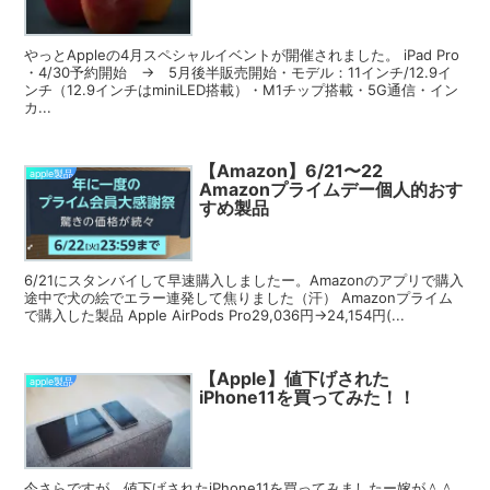
やっとAppleの4月スペシャルイベントが開催されました。 iPad Pro
・4/30予約開始 → 5月後半販売開始・モデル：11インチ/12.9イ
ンチ（12.9インチはminiLED搭載）・M1チップ搭載・5G通信・イン
カ...
【Amazon】6/21〜22
apple製品
Amazonプライムデー個人的おす
すめ製品
6/21にスタンバイして早速購入しましたー。Amazonのアプリで購入
途中で犬の絵でエラー連発して焦りました（汗） Amazonプライム
で購入した製品 Apple AirPods Pro29,036円→24,154円(...
【Apple】値下げされた
apple製品
iPhone11を買ってみた！！
今さらですが、値下げされたiPhone11を買ってみましたー嫁が＾＾