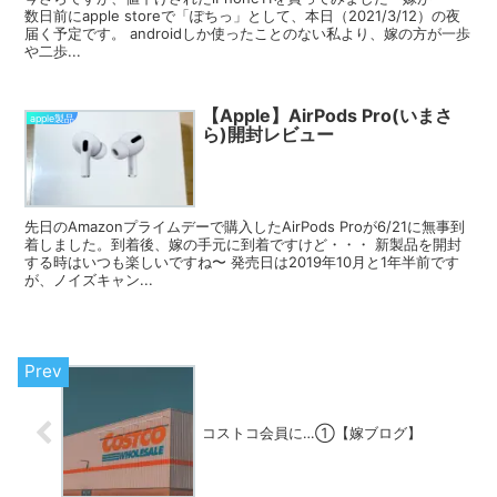
数日前にapple storeで「ぽちっ」として、本日（2021/3/12）の夜
届く予定です。 androidしか使ったことのない私より、嫁の方が一歩
や二歩...
【Apple】AirPods Pro(いまさ
apple製品
ら)開封レビュー
先日のAmazonプライムデーで購入したAirPods Proが6/21に無事到
着しました。到着後、嫁の手元に到着ですけど・・・ 新製品を開封
する時はいつも楽しいですね〜 発売日は2019年10月と1年半前です
が、ノイズキャン...
コストコ会員に…①【嫁ブログ】